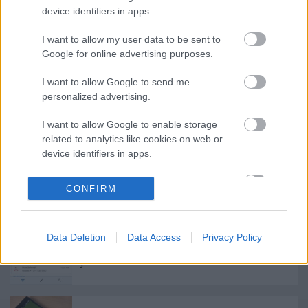
device identifiers in apps.
I want to allow my user data to be sent to
Google for online advertising purposes.
Címkék:
ui
interface
kezelőfelület
bb10
I want to allow Google to send me
personalized advertising.
I want to allow Google to enable storage
Ajánlott bejegyzések:
related to analytics like cookies on web or
device identifiers in apps.
Vörös KEY2 az európai horizonton!
I want to allow Google to enable storage
CONFIRM
related to functionality of the website or app.
I want to allow Google to enable storage
Data Deletion
Data Access
Privacy Policy
related to personalization.
Teljesen átszabott BlackBerry appok
jönnek Androidra
I want to allow Google to enable storage
related to security, including authentication
functionality and fraud prevention, and other