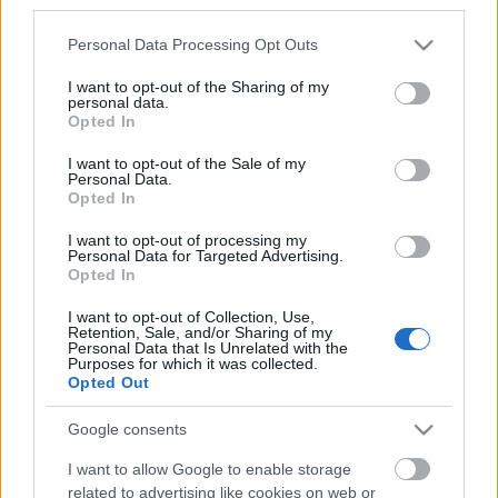
third parties.
Please note that this website/app uses one or more Google
Personal Data Processing Opt Outs
services and may gather and store information including but
not limited to your visit or usage behaviour. You may click to
I want to opt-out of the Sharing of my
personal data.
grant or deny consent to Google and its third-party tags to
Opted In
use your data for below specified purposes in below Google
consent section.
I want to opt-out of the Sale of my
Personal Data.
Opted In
I want to opt-out of processing my
Egyébként a gyártó nem csökönyösen megy a saját
Personal Data for Targeted Advertising.
Opted In
feje után, hanem a fejlesztői közösségre is hallgat,
akiktől rengeteg visszajelzés érkezett a BlackBerry 10
I want to opt-out of Collection, Use,
alfa tesztek kapcsán.
Retention, Sale, and/or Sharing of my
Personal Data that Is Unrelated with the
Purposes for which it was collected.
Így például a RIM nemrég megváltoztatta a BB10
Opted Out
ikonelrendezését, ikonformátumát, a végleges
telefonok tehát már nem azt a szögletes-forma
Google consents
ikonsort kapják majd, mint amiket például a
I want to allow Google to enable storage
korábbi felvételeken láthattok (az új ikont lásd fent).
related to advertising like cookies on web or