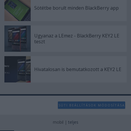
user protection.
Sötétbe borult minden BlackBerry app
Ugyanaz a LEmez - BlackBerry KEY2 LE
teszt
Hivatalosan is bemutatkozott a KEY2 LE
SÜTI BEÁLLÍTÁSOK MÓDOSÍTÁSA
mobil
|
teljes