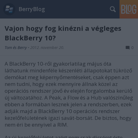
BerryBlog
Vajon hogy fog kinézni a végleges
BlackBerry 10?
Tom és Berry
•
2012. november 20.
0
A BlackBerry 10-ről gyakorlatilag május óta
láthatunk mindenféle készenléti állapotokat tükröző
demókat meg képernyőmentéseket, csak éppen azt
nem tudni, hogy ezek mennyire állnak közel az
operációs rendszer jövő év elején forgalomba kerülő
új változatához. A Peak, a Flow és a Hub valószínűleg
ebben a formában lesznek jelen a rendszerben, ezek
adják majd a BlackBerry 10 operációs rendszer
kezelőfelületének igazi savát-borsát. De biztos, hogy
nem éri be ennyivel a RIM.
Az új kezelőfelületet azért nem csak dicséret érte