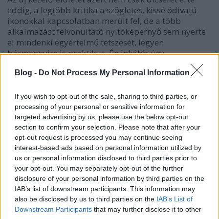
eddig, a legtöbb kritika a szögletes, kissé ódivatú
ikonokkal kapcsolatban merült fel, de a több
alkalmazást felvonultató nyitóképernyő sem nyerte
el mindenki egyértelmű tetszését, legyen
bármennyire is praktikus. Én inkább úgy
fogalmaznék, hogy a BB10 nyitóképernyője kicsit
Blog -
Do Not Process My Personal Information
bár valóban ingerszegény, átgondoltságában és
felépítésében elsősorban a produktivitást szolgálja,
ami a BlackBerryk egyik legfontosabb alappillére.
If you wish to opt-out of the sale, sharing to third parties, or
processing of your personal or sensitive information for
Csakhogy a BlackBerryket nem csak produktivitásra
targeted advertising by us, please use the below opt-out
törekvő emberek veszik, ezt nem szabad elfelejtenie
section to confirm your selection. Please note that after your
a RIM-nek, ezért az eye-candy funkciókkal sem
opt-out request is processed you may continue seeing
szabad szűkmarkúan bánni. Azt hiszem, ezt a
interest-based ads based on personal information utilized by
us or personal information disclosed to third parties prior to
kanadaiak is tudják, nem véletlenül vette meg a cég
your opt-out. You may separately opt-out of the further
a TAT-et, akiknek a keze nyoma azért látszik az új
disclosure of your personal information by third parties on the
felületen.
IAB’s list of downstream participants. This information may
also be disclosed by us to third parties on the
IAB’s List of
Downstream Participants
that may further disclose it to other