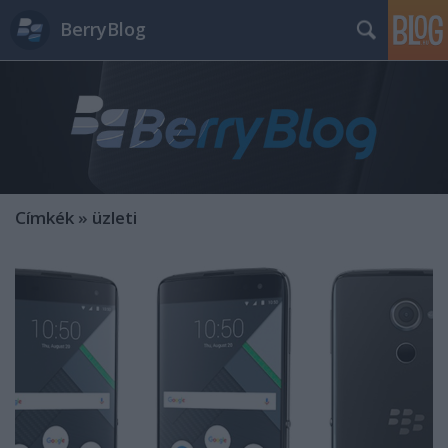
BerryBlog
Címkék
»
üzleti