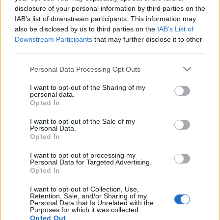
disclosure of your personal information by third parties on the
Befutottak a BlackBerry pénzügyi eredményei a
IAB’s list of downstream participants. This information may
májussal zárul negyedévről, amely a vállalat
also be disclosed by us to third parties on the
IAB’s List of
pénzügyi naptárában az első negyedév. A cég az ...
Downstream Participants
that may further disclose it to other
third parties.
Please note that this website/app uses one or more Google
Personal Data Processing Opt Outs
services and may gather and store information including but
not limited to your visit or usage behaviour. You may click to
I want to opt-out of the Sharing of my
personal data.
grant or deny consent to Google and its third-party tags to
Opted In
use your data for below specified purposes in below Google
consent section.
I want to opt-out of the Sale of my
Personal Data.
Opted In
I want to opt-out of processing my
Personal Data for Targeted Advertising.
Opted In
I want to opt-out of Collection, Use,
Retention, Sale, and/or Sharing of my
Personal Data that Is Unrelated with the
Kicsit szomorkás a hangulatom...
Purposes for which it was collected.
Opted Out