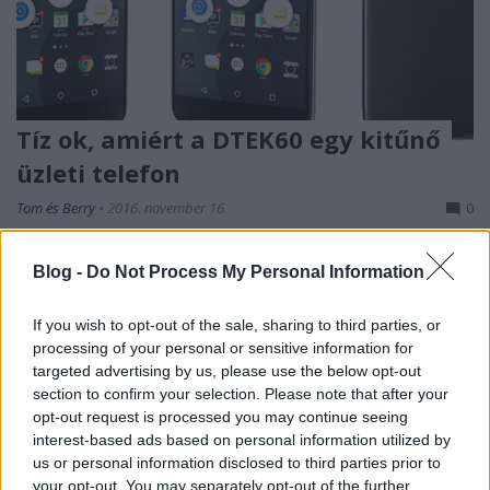
Tíz ok, amiért a DTEK60 egy kitűnő
üzleti telefon
Tom és Berry
•
2016. november 16.
0
A BlackBerry legújabb androidos okostelefonja, a
Blog -
Do Not Process My Personal Information
DTEK60 mondhatni szokatlanul pozitív
fogadtatásban részesült tőlünk nyugatabbra, ahol a
If you wish to opt-out of the sale, sharing to third parties, or
készüléket ...
processing of your personal or sensitive information for
targeted advertising by us, please use the below opt-out
Sokkal hatékonyabb és újra
section to confirm your selection. Please note that after your
opt-out request is processed you may continue seeing
nyereséges a BlackBerry
interest-based ads based on personal information utilized by
us or personal information disclosed to third parties prior to
Jack Potata
•
2014. június 19.
0
your opt-out. You may separately opt-out of the further