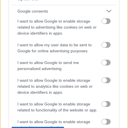
Tom és Berry
•
2013. július 01.
0
Google consents
Múlt pénteken a BlackBerry az előzetes elemzői
I want to allow Google to enable storage
várakozásokat többségében alulmúló első üzleti
related to advertising like cookies on web or
negyedévről számolt be, amire azonnal ...
device identifiers in apps.
I want to allow my user data to be sent to
Megszakítjuk adásunkat --
Google for online advertising purposes.
gazdasági hírek következnek
I want to allow Google to send me
Tom és Berry
•
2012. december 21.
0
personalized advertising.
A világvége előtti felfokozott hangulatban néha nem
I want to allow Google to enable storage
árt egy kis kikapcsolódás, úgyhogy most gyorsan
related to analytics like cookies on web or
beszámolunk a RIM tegnapi harmadik negyedéves ...
device identifiers in apps.
I want to allow Google to enable storage
Jövőre is kemény év vár a RIM-re
related to functionality of the website or app.
Tom és Berry
•
2011. december 16.
0
I want to allow Google to enable storage
related to personalization.