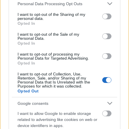
Please note that this website/app uses one or more Google
Personal Data Processing Opt Outs
Szombattól a T-Pontokban is
services and may gather and store information including but
not limited to your visit or usage behaviour. You may click to
I want to opt-out of the Sharing of my
kapható a Bold 9780
personal data.
grant or deny consent to Google and its third-party tags to
Opted In
use your data for below specified purposes in below Google
Tom és Berry
•
2011. március 17.
1
consent section.
I want to opt-out of the Sale of my
Personal Data.
Múlt héten megírtuk, hogy bekerült a T-Mobile
Opted In
webshop kínálatába a legújabb BlackBerry Bold,
I want to opt-out of processing my
vagyis a 9780, ám a bolti értékesítés még nem ...
Personal Data for Targeted Advertising.
Opted In
Hivatalosan is megérkezett (?) a Bold
I want to opt-out of Collection, Use,
Retention, Sale, and/or Sharing of my
9780 a T-Mobile-hoz
Personal Data that Is Unrelated with the
Purposes for which it was collected.
Tom és Berry
•
2011. március 11.
0
Opted Out
Google consents
A T-Mobile bejelentette, hogy elérhető a
webshopban a Bold 9780, megemlítve, hogy a
I want to allow Google to enable storage
telefon "március folyamán" kapható lesz az
related to advertising like cookies on web or
üzletekben is. Wow, az ...
device identifiers in apps.