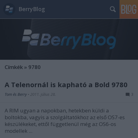
BerryBlog
Címkék
»
9780
A Telenornál is kapható a Bold 9780
Tom és Berry
•
2011. július 28.
3
A RIM ugyan a napokban, hetekben küldi a
boltokba, vagyis a szolgáltatókhoz az első OS7-es
készülékeket, ettől függetlenül még az OS6-os
modellek ...