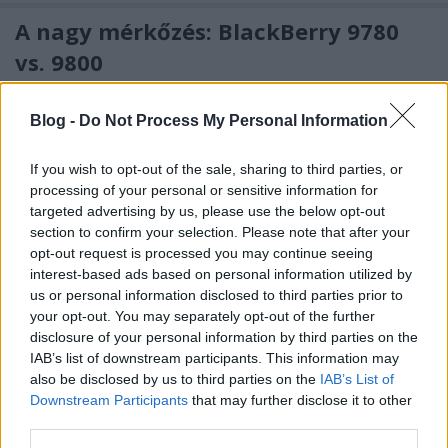
A nagy mérkőzés: BlackBerry 9780
vs. 9800
Tom és Berry
•
2011. március 30.
0
Blog -
Do Not Process My Personal Information
A neten egyre több fórumon teszik fel a hezitáló
vásárlók a kérdést, miszerint az aktuális
If you wish to opt-out of the sale, sharing to third parties, or
csúcskategóriás kínálatból melyik BlackBerry lenne
processing of your personal or sensitive information for
...
targeted advertising by us, please use the below opt-out
section to confirm your selection. Please note that after your
opt-out request is processed you may continue seeing
Kamerák kereszttüzében -
interest-based ads based on personal information utilized by
fotóösszehasonlítás Boldokkal
us or personal information disclosed to third parties prior to
your opt-out. You may separately opt-out of the further
Tom és Berry
•
2011. március 21.
0
disclosure of your personal information by third parties on the
IAB’s list of downstream participants. This information may
also be disclosed by us to third parties on the
IAB’s List of
Ismerősi, baráti körben többször felmerül a
Downstream Participants
that may further disclose it to other
hitetlenkedő kérdés, hogy mégis mi szükség van a
third parties.
mobilokban a kamerákra, illetve általában ...