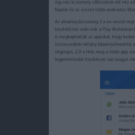
úgy néz ki, komoly változások elé néz a B
Naptár és az összes többi androidos Bla
Az alkalmazáscsomag 2.x-es verziói tegna
tesztelői kör után már a Play Áruházban
is megkaphatták az appokat, hogy kedvü
összeszedtek néhány képernyőmentést az ú
végleges, 2.0-s Hub, meg a többi app, ez
legjelentősebb frissítéssel van (vagyis in