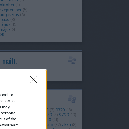
 október
(
3
)
 szeptember
(
5
)
 augusztus
(
6
)
július
(
8
)
június
(
15
)
 május
(
4
)
bb
...
e-mailt!
info@berryblog.hu
sonal or
kék
ection to
ou may
)
2
(
8
)
3g
(
16
)
4g
(
29
)
9300
(
7
)
9320
(
18
)
 personal
(
10
)
9380
(
6
)
9700
(
6
)
9780
(
8
)
9790
(
10
)
out of the
0
(
12
)
9810
(
8
)
9860
(
7
)
9900
(
41
)
forgalom
(
7
)
ajánló
(
38
)
akció
(
32
)
akku
(
8
)
 downstream