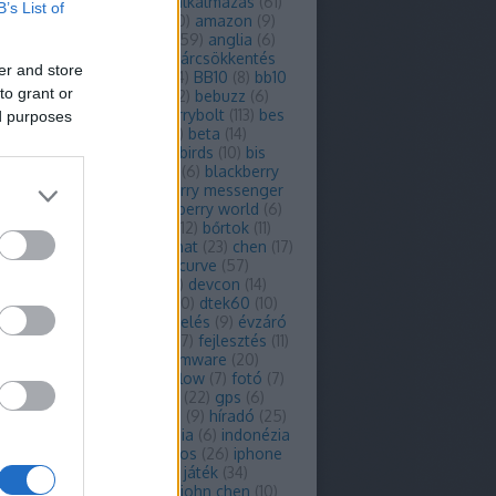
mulátor
(
24
)
akvizíció
(
8
)
alkalmazás
(
61
)
B’s List of
lmazásajánló
(
118
)
alpha
(
10
)
amazon
(
9
)
icas
(
7
)
amg
(
8
)
android
(
159
)
anglia
(
6
)
y
(
10
)
app
(
105
)
apple
(
26
)
árcsökkentés
er and store
risto
(
9
)
balance
(
8
)
bb
(
34
)
BB10
(
8
)
bb10
to grant or
bbm
(
154
)
bbry
(
34
)
bbx
(
12
)
bebuzz
(
6
)
tató
(
8
)
berryblog
(
111
)
berrybolt
(
113
)
bes
ed purposes
es10
(
7
)
bes12
(
20
)
béta
(
8
)
beta
(
14
)
ather
(
6
)
billentyűzet
(
31
)
birds
(
10
)
bis
biztonság
(
45
)
Blackberry
(
6
)
blackberry
blackberry 10
(
6
)
blackberry messenger
lackberry mobile
(
11
)
blackberry world
(
6
)
d
(
10
)
bold
(
73
)
böngésző
(
12
)
bőrtok
(
11
)
ge
(
12
)
celeb
(
74
)
ces
(
13
)
chat
(
23
)
chen
(
17
)
ic
(
38
)
csatornaajánló
(
7
)
curve
(
57
)
gn
(
24
)
desktop
(
9
)
dev
(
10
)
devcon
(
14
)
oló
(
10
)
dtek
(
6
)
dtek50
(
20
)
dtek60
(
10
)
l
(
6
)
elemzés
(
51
)
előrendelés
(
9
)
évzáró
(
13
)
facebook
(
59
)
fehér
(
7
)
fejlesztés
(
11
)
sztő
(
10
)
felvásárlás
(
12
)
firmware
(
20
)
és
(
6
)
flash
(
8
)
flip tok
(
6
)
flow
(
7
)
fotó
(
7
)
tés
(
100
)
good
(
6
)
google
(
22
)
gps
(
6
)
urg
(
6
)
handson
(
6
)
heins
(
9
)
híradó
(
25
)
27
)
hub+
(
16
)
hwsw
(
9
)
india
(
6
)
indonézia
nstagram
(
6
)
internet
(
12
)
ios
(
26
)
iphone
abil
(
7
)
jakarta
(
12
)
jam
(
12
)
játék
(
34
)
tés
(
12
)
jelszó
(
8
)
john
(
12
)
john chen
(
10
)