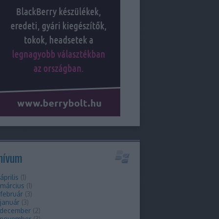
hívum
április
(
1
)
 március
(
1
)
február
(
3
)
január
(
3
)
 december
(
2
)
 november
(
3
)