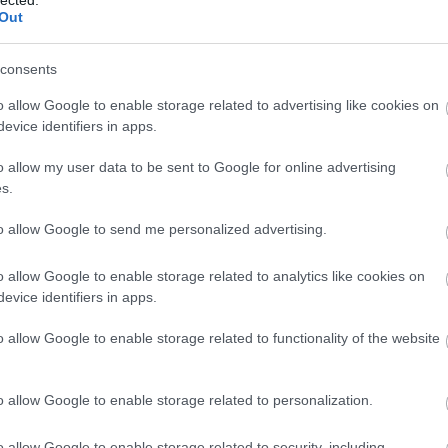
kame
Out
(
13
)
k
(
12
)
k
laun
consents
leap
map
o allow Google to enable storage related to advertising like cookies on
(
11
)
m
evice identifiers in apps.
mess
(
13
)
m
mobi
o allow my user data to be sent to Google for online advertising
multi
s.
negy
-nál
(
11
)
o
to allow Google to send me personalized advertising.
óra
(
per
(
Szólj hozzá!
play
o allow Google to enable storage related to analytics like cookies on
(
13
)
p
evice identifiers in apps.
proto
a már több mint egy éve megjelent, csakúgy, mint a
qual
(
6
)
r
o allow Google to enable storage related to functionality of the website
WERTY-s telefonja, de ennyi idő minden jel szerint
(
6
)
r
szoftver mindkét fél számára előnyös frigyet kössön.
roam
secu
lefonra nagyjából mindenki június végére várta az
o allow Google to enable storage related to personalization.
slide
 mobilszolgáltató, a Sprint kiette a támogatási
soft
store
ővé az új szoftver a készülékre (azóta a dátumot
o allow Google to enable storage related to security, including