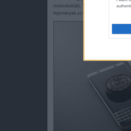
módosították). Telt-múlt a június, a friss
authenti
fejlemények az ügyben.