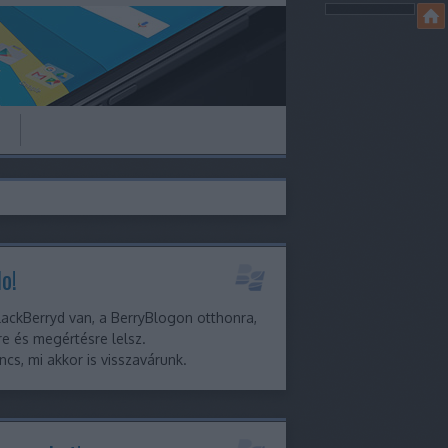
o!
ackBerryd van, a BerryBlogon otthonra,
e és megértésre lelsz.
ncs, mi akkor is visszavárunk.