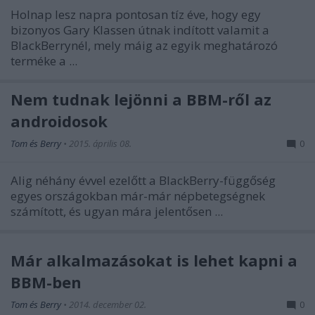
Holnap lesz napra pontosan tíz éve, hogy egy
bizonyos Gary Klassen útnak indított valamit a
BlackBerrynél, mely máig az egyik meghatározó
terméke a ...
Nem tudnak lejönni a BBM-ről az
androidosok
Tom és Berry
•
2015. április 08.
0
Alig néhány évvel ezelőtt a BlackBerry-függőség
egyes országokban már-már népbetegségnek
számított, és ugyan mára jelentősen ...
Már alkalmazásokat is lehet kapni a
BBM-ben
Tom és Berry
•
2014. december 02.
0