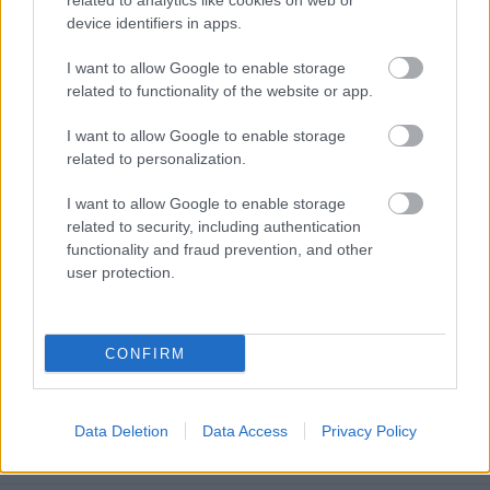
related to analytics like cookies on web or
megjelenésekor (ez amúgy több, mint tíz éve volt,
device identifiers in apps.
amikor a Viber ...
I want to allow Google to enable storage
related to functionality of the website or app.
I want to allow Google to enable storage
related to personalization.
I want to allow Google to enable storage
related to security, including authentication
functionality and fraud prevention, and other
user protection.
CONFIRM
A BlackBerry Messenger 10 éve
Data Deletion
Data Access
Privacy Policy
Tom és Berry
•
2015. július 31.
0