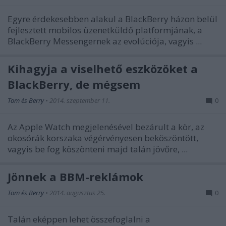
Egyre érdekesebben alakul a BlackBerry házon belül
fejlesztett mobilos üzenetküldő platformjának, a
BlackBerry Messengernek az evolúciója, vagyis ...
Kihagyja a viselhető eszközöket a
BlackBerry, de mégsem
Tom és Berry
•
2014. szeptember 11.
0
Az Apple Watch megjelenésével bezárult a kör, az
okosórák korszaka végérvényesen beköszöntött,
vagyis be fog köszönteni majd talán jövőre, ...
Jönnek a BBM-reklámok
Tom és Berry
•
2014. augusztus 25.
0
Talán eképpen lehet összefoglalni a