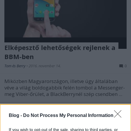
Elképesztő lehetőségek rejlenek a
BBM-ben
Tom és Berry
•
2016. november 14.
0
Miközben Magyarországon, illetve úgy általában
véve a világ boldogabbik felén tombol a Messenger-
meg Viber-őrület, a BlackBerrynél szép csendben ...
Blog -
Do Not Process My Personal Information
If you wish to opt-out of the sale, sharing to third parties, or