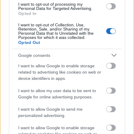
I want to opt-out of processing my
Personal Data for Targeted Advertising.
Opted In
I want to opt-out of Collection, Use,
Retention, Sale, and/or Sharing of my
Personal Data that Is Unrelated with the
Purposes for which it was collected.
Opted Out
Google consents
I want to allow Google to enable storage
related to advertising like cookies on web or
device identifiers in apps.
Lassan elkezdhet csordogálni a pénz
I want to allow my user data to be sent to
a BBM-ből
Google for online advertising purposes.
Tom és Berry
•
2015. október 07.
0
I want to allow Google to send me
personalized advertising.
A BlackBerry Messenger az egyik első mobilos
I want to allow Google to enable storage
azonnali üzenetküldő alkalmazás volt a