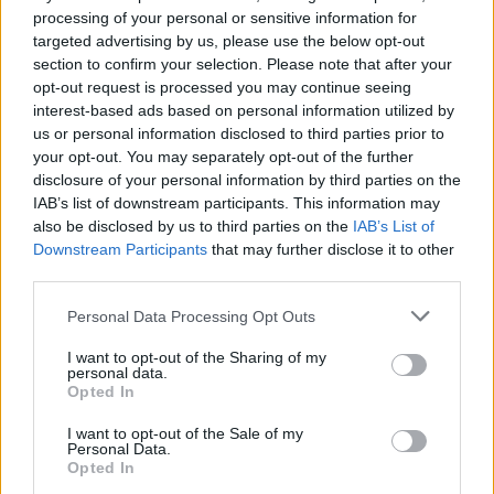
processing of your personal or sensitive information for
targeted advertising by us, please use the below opt-out
section to confirm your selection. Please note that after your
opt-out request is processed you may continue seeing
interest-based ads based on personal information utilized by
us or personal information disclosed to third parties prior to
your opt-out. You may separately opt-out of the further
disclosure of your personal information by third parties on the
IAB’s list of downstream participants. This information may
also be disclosed by us to third parties on the
IAB’s List of
Öt ok, amiért az egyik legjobb
Downstream Participants
that may further disclose it to other
third parties.
csevegőkliens a BBM
Please note that this website/app uses one or more Google
Personal Data Processing Opt Outs
Tom és Berry
•
2015. október 14.
0
services and may gather and store information including but
not limited to your visit or usage behaviour. You may click to
I want to opt-out of the Sharing of my
personal data.
A BlackBerry saját csevegőplatformja, a BlackBerry
grant or deny consent to Google and its third-party tags to
Opted In
Messenger (ma még) távolról sem olyan közismert,
use your data for below specified purposes in below Google
mint a Viberhez vagy a Whatsapphez hasonló ...
consent section.
I want to opt-out of the Sale of my
Personal Data.
Opted In