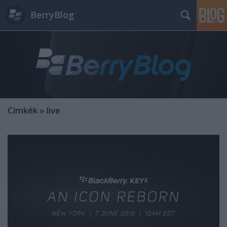
BerryBlog
Címkék
»
live