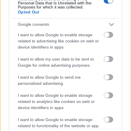
Floridából, már aki haza akar egyáltalán menni egy
Personal Data that Is Unrelated with the
Purposes for which it was collected.
olyan helyről, ahol télen sem nagyon megy 20 °C alá
Opted Out
a ...
Google consents
BlackBerry Live 2013 -- élőben
I want to allow Google to enable storage
Orlandóból
related to advertising like cookies on web or
device identifiers in apps.
Tom és Berry
•
2013. május 14.
0
I want to allow my user data to be sent to
Szevasztok BB-rajongók, eljött idén is a BlackBerry
Google for online advertising purposes.
World, pontosabban most már BlackBerry Live ideje
I want to allow Google to send me
-- ezen a konferencián a BlackBerry várhatóan -- ...
personalized advertising.
Holnap indul a BlackBerry Live!
I want to allow Google to enable storage
related to analytics like cookies on web or
Tom és Berry
•
2013. május 13.
0
device identifiers in apps.
Nem, a BlackBerry Live nem valami Alicia Keys
I want to allow Google to enable storage
koncert, ahol Thorsten Heins is beáll a zenészek
related to functionality of the website or app.