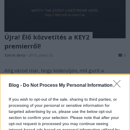
Újra! Élő közvetítés a KEY2
premierről!
Tom és Berry
•
2018. június 05.
0
Alig várod már, hogy kiderüljön, mit gurít a
BlackBerry Mobile a KEYone után? Oké, egy-két
dolog már kiderült a KEY2-ről (többek közt a neve is)
Blog -
Do Not Process My Personal Information
...
If you wish to opt-out of the sale, sharing to third parties, or
processing of your personal or sensitive information for
targeted advertising by us, please use the below opt-out
section to confirm your selection. Please note that after your
opt-out request is processed you may continue seeing
interest-based ads based on personal information utilized by