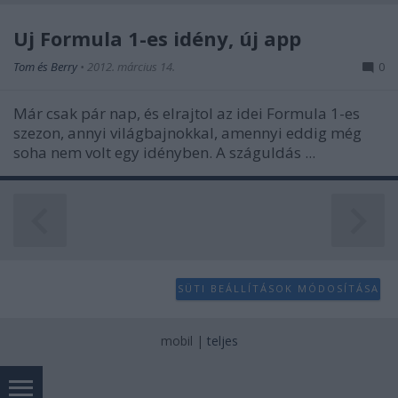
Új Formula 1-es idény, új app
Tom és Berry
•
2012. március 14.
0
Már csak pár nap, és elrajtol az idei Formula 1-es
szezon, annyi világbajnokkal, amennyi eddig még
soha nem volt egy idényben. A száguldás ...
SÜTI BEÁLLÍTÁSOK MÓDOSÍTÁSA
mobil
|
teljes