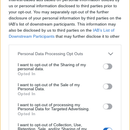
us or personal information disclosed to third parties prior to
your opt-out. You may separately opt-out of the further
disclosure of your personal information by third parties on the
IAB’s list of downstream participants. This information may
also be disclosed by us to third parties on the
IAB’s List of
Downstream Participants
that may further disclose it to other
third parties.
Please note that this website/app uses one or more Google
Personal Data Processing Opt Outs
services and may gather and store information including but
not limited to your visit or usage behaviour. You may click to
I want to opt-out of the Sharing of my
personal data.
grant or deny consent to Google and its third-party tags to
Opted In
use your data for below specified purposes in below Google
consent section.
I want to opt-out of the Sale of my
Personal Data.
Minden, amit tudni akartál a
Opted In
BlackBerry Q5-ről
I want to opt-out of processing my
Personal Data for Targeted Advertising.
Tom és Berry
•
2013. május 17.
0
Opted In
I want to opt-out of Collection, Use,
A BlackBerry Live-nak vége, lehet hazamenni
Retention, Sale, and/or Sharing of my