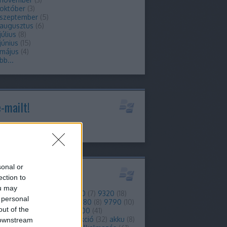
 október
(
3
)
 szeptember
(
5
)
 augusztus
(
6
)
július
(
8
)
június
(
15
)
 május
(
4
)
bb
...
e-mailt!
info@berryblog.hu
sonal or
kék
ection to
ou may
)
2
(
8
)
3g
(
16
)
4g
(
29
)
9300
(
7
)
9320
(
18
)
 personal
(
10
)
9380
(
6
)
9700
(
6
)
9780
(
8
)
9790
(
10
)
out of the
0
(
12
)
9810
(
8
)
9860
(
7
)
9900
(
41
)
forgalom
(
7
)
ajánló
(
38
)
akció
(
32
)
akku
(
8
)
 downstream