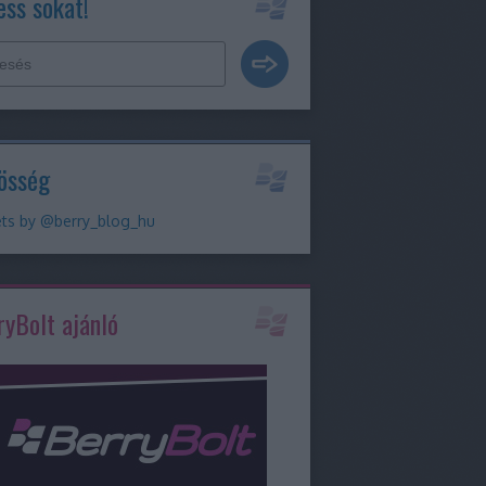
ess sokat!
össég
ts by @berry_blog_hu
ryBolt ajánló