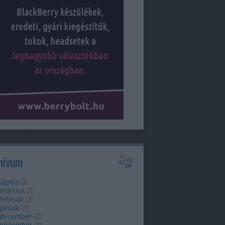
hívum
április
(
1
)
 március
(
1
)
február
(
3
)
január
(
3
)
 december
(
2
)
 november
(
3
)