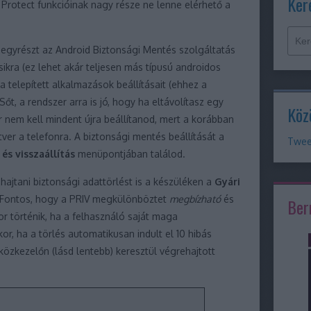
Ker
rotect funkcióinak nagy része ne lenne elérhető a
 egyrészt az Android Biztonsági Mentés szolgáltatás
sikra (ez lehet akár teljesen más típusú androidos
t a telepített alkalmazások beállításait (ehhez a
őt, a rendszer arra is jó, hogy ha eltávolítasz egy
Köz
r nem kell mindent újra beállítanod, mert a korábban
tver a telefonra. A biztonsági mentés beállítását a
Twee
és visszaállítás
menüpontjában találod.
jtani biztonsági adattörlést is a készüléken a
Gyári
 Fontos, hogy a PRIV megkülönböztet
megbízható
és
Ber
or történik, ha a felhasználó saját maga
or, ha a törlés automatikusan indult el 10 hibás
zközkezelőn (lásd lentebb) keresztül végrehajtott