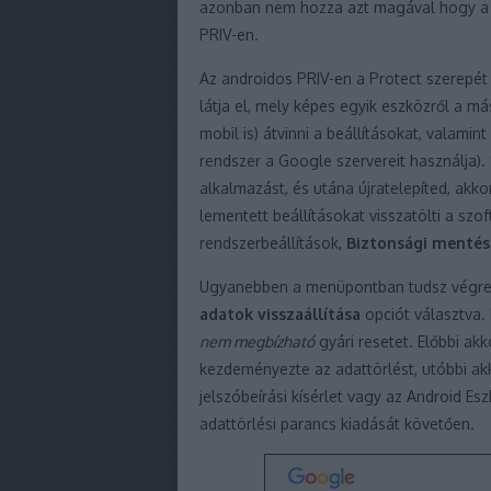
azonban nem hozza azt magával hogy a P
PRIV-en.
Az androidos PRIV-en a Protect szerepét
látja el, mely képes egyik eszközről a má
mobil is) átvinni a beállításokat, valamin
rendszer a Google szervereit használja). S
alkalmazást, és utána újratelepíted, akko
lementett beállításokat visszatölti a szof
rendszerbeállítások,
Biztonsági mentés 
Ugyanebben a menüpontban tudsz végreha
adatok visszaállítása
opciót választva.
nem megbízható
gyári resetet. Előbbi akk
kezdeményezte az adattörlést, utóbbi akk
jelszóbeírási kísérlet vagy az Android Es
adattörlési parancs kiadását követően.