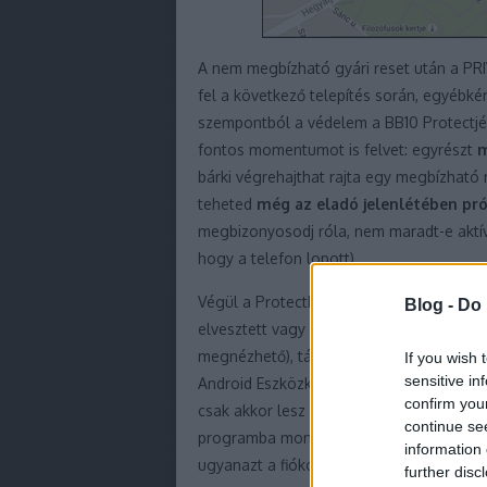
A nem megbízható gyári reset után a PRI
fel a következő telepítés során, egyébkén
szempontból a védelem a BB10 Protectjéne
fontos momentumot is felvet: egyrészt
m
bárki végrehajthat rajta egy megbízható 
teheted
még az eladó jelenlétében pró
megbizonyosodj róla, nem maradt-e aktív
hogy a telefon lopott).
Végül a Protecthez hasonlóan az Android 
Blog -
Do 
elvesztett vagy ellopott telefon megtalá
megnézhető), távolról megcsöngethető, v
If you wish 
sensitive in
Android Eszközkezelő, melyet a weben és
confirm you
csak akkor lesz szükséged, ha egy másik 
continue se
programba mondhatni szokás szerint a Go
information 
ugyanazt a fiókot használd, amit a telefo
further disc