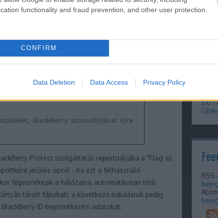
(
10
)
s
cation functionality and fraud prevention, and other user protection.
(
25
)
(
18
)
t
tele
teszt
tisza
CONFIRM
torch
mobi
upgr
vide
Data Deletion
Data Access
Privacy Policy
voice
(
9
)
w
z10
(
Címk
Fee
lackBerry Protect szolgáltatás repertoárjába a "Flag as
opottként jelölés opció - ha ezt a felhasználó
RSS 
or feljelentkezik a hálózatra, automatikusan törli
beje
Ato
rtyán tárolt fájlokat), a következő indulásnál pedig
beje
 BlackBerry ID bejelentkezési adatokat.