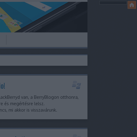
o!
ackBerryd van, a BerryBlogon otthonra,
e és megértésre lelsz.
ncs, mi akkor is visszavárunk.