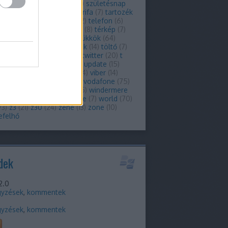
zoftver
(
6
)
szolgáltató
(
9
)
születésnap
t-mobile
(
32
)
tablet
(
38
)
tarifa
(
7
)
tartozék
artozékok
(
7
)
tat
(
8
)
tcl
(
22
)
telefon
(
6
)
kom
(
42
)
telenor
(
37
)
téma
(
8
)
térkép
(
7
)
(
51
)
thorsten
(
7
)
tippek-trükkök
(
64
)
újváros
(
8
)
titkosítás
(
11
)
tok
(
14
)
töltő
(
7
)
(
42
)
touch
(
6
)
tőzsde
(
11
)
twitter
(
20
)
t
le
(
28
)
ui
(
14
)
unboxing
(
8
)
update
(
15
)
ade
(
16
)
üzleti
(
7
)
venice
(
14
)
viber
(
14
)
ó
(
6
)
video
(
10
)
virtuális
(
7
)
vodafone
(
75
)
(
8
)
voip
(
22
)
whatsapp
(
15
)
windermere
indows
(
8
)
windows phone
(
7
)
world
(
70
)
93
)
z3
(
21
)
z30
(
24
)
zene
(
13
)
zone
(
10
)
efelhő
dek
2.0
gyzések
,
kommentek
m
gyzések
,
kommentek