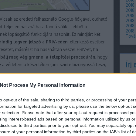
2018
2018
2018
V csak az eredeti felhasználó Google-fiókjával oldható
2018 
2018 
t teljesen használhatatlanná válik -- ebből a
2018
k lopásgátló funkciójára hasonlít. Ez mindjárt két
Tová
indig legyen jelszó a PRIV-eden
, ellenkező esetben
resetet, másrészt ha használtan veszel PRIV-et, ha
bálj meg végigmenni a telepítési procedúrán
, hogy
Írj 
 a védelem a készüléken (ami szinte bizonyossá teszi,
is kínál bizonyos távoli vezérlés funkciókat, amivel az
Not Process My Personal Information
lható (vagy legalábbis az utolsó ismert helye
agy törölhető a tartalma. Ez a fentebb emlegetett
to opt-out of the sale, sharing to third parties, or processing of your per
Cím
formation for targeted advertising by us, please use the below opt-out s
 a telefonodon egyaránt elérhetsz (a telefonos appra
r selection. Please note that after your opt-out request is processed y
androidos eszközt akarsz távolról elérni). A
10
(
19
eing interest-based ads based on personal information utilized by us or
9360
ogle-fiókoddal tudsz bejelentkezni (fontos, hogy
disclosed to third parties prior to your opt-out. You may separately opt-
980
nodon is).
adat
losure of your personal information by third parties on the IAB’s list of