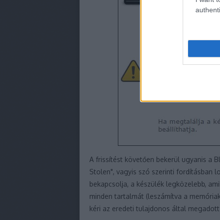
authenti
A frissítést követően bekerül ugyanis a B
Stolen", vagyis szó szerinti fordításban l
bekapcsolja, a készülék legközelebb, amik
minden tartalmát (leszámítva a memóriaká
kéri az eredeti tulajdonos által megadott