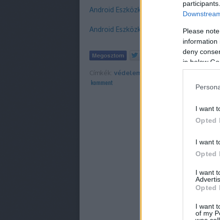
participants
Android Eszközkezelő a weben
Downstream 
Android Eszközkezelő telepítése a készül
Please note
information 
deny consent
Tetszik
0
in below Go
Címkék:
védelem
android
priv
protect
tip
komment
Persona
I want t
Opted 
I want t
Opted 
I want 
Advertis
Opted 
I want t
of my P
was col