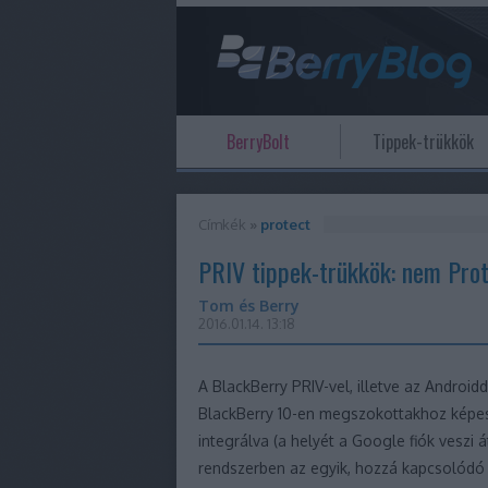
BerryBolt
Tippek-trükkök
Címkék
»
protect
PRIV tippek-trükkök: nem Pro
Tom és Berry
2016.01.14. 13:18
A BlackBerry PRIV-vel, illetve az Androi
BlackBerry 10-en megszokottakhoz képest
integrálva (a helyét a Google fiók veszi át
rendszerben az egyik, hozzá kapcsolódó 