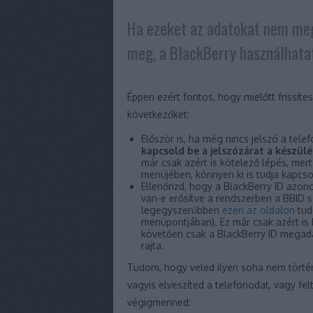
Ha ezeket az adatokat nem meg
meg, a BlackBerry használhatat
Éppen ezért fontos, hogy mielőtt frissítes
következőket:
Először is, ha még nincs jelszó a telef
kapcsold be a jelszózárat a készül
már csak azért is kötelező lépés, mer
menüjében, könnyen ki is tudja kapcso
Ellenőrizd, hogy a BlackBerry ID azon
van-e erősítve a rendszerben a BBID s
legegyszerűbben
ezen az oldalon
tud
menüpontjában). Ez már csak azért is 
követően csak a BlackBerry ID megadá
rajta.
Tudom, hogy veled ilyen soha nem történ
vagyis elveszíted a telefonodat, vagy fe
végigmenned: