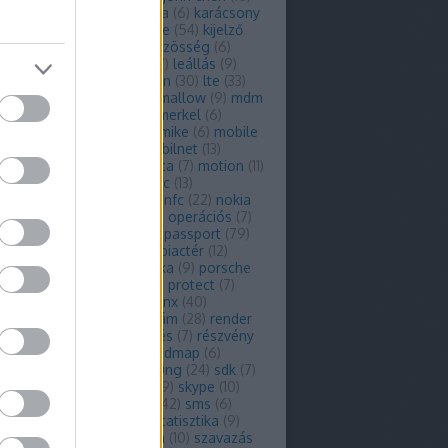
ra
(
9
)
kampány
(
6
)
kanada
(
6
)
karácsony
ey2
(
25
)
key2 le
(
6
)
keyone
(
54
)
kijelző
liens
(
9
)
koncepció
(
15
)
közösség
(
6
)
ch
(
17
)
lazaridis
(
7
)
leak
(
47
)
leállás
(
9
)
(
11
)
licenc
(
7
)
live
(
7
)
london
(
30
)
lte
(
33
)
s
(
6
)
marketing
(
13
)
marshmallow
(
9
)
mdm
ercedes
(
12
)
mercury
(
17
)
merkel
(
6
)
enger
(
48
)
microsoft
(
13
)
mike
(
6
)
mobile
obilmenedzsment
(
6
)
mobilnet
(
13
)
lszolgáltató
(
12
)
mobiltárca
(
7
)
motion
(
11
)
platform
(
8
)
music
(
9
)
mwc
(
13
)
edéves
(
8
)
névjegyzék
(
7
)
nfc
(
22
)
nokia
bama
(
15
)
okostelefon
(
16
)
operációs
(
7
)
6
)
os
(
58
)
os6
(
10
)
os7
(
7
)
passport
(
79
)
9
)
petronas
(
6
)
phone
(
7
)
piactér
(
12
)
book
(
179
)
player
(
11
)
pletyka
(
9
)
porsche
orsche design
(
6
)
priv
(
77
)
protect
(
7
)
típus
(
7
)
q10
(
53
)
q5
(
18
)
qnx
(
40
)
comm
(
8
)
qwerty
(
35
)
reklám
(
28
)
render
endszer
(
7
)
rendszerfrissítés
(
7
)
részvény
im
(
144
)
rimm
(
6
)
rio
(
6
)
roadmap
(
6
)
ing
(
16
)
runtime
(
6
)
samsung
(
24
)
sdk
(
7
)
smart
(
10
)
service
(
7
)
sim
(
9
)
skype
(
10
)
r
(
6
)
smart
(
6
)
smarteast
(
42
)
sms
(
6
)
ware
(
9
)
specifikációk
(
7
)
statisztika
(
9
)
(
11
)
storm
(
11
)
szabadalom
(
10
)
szavazás