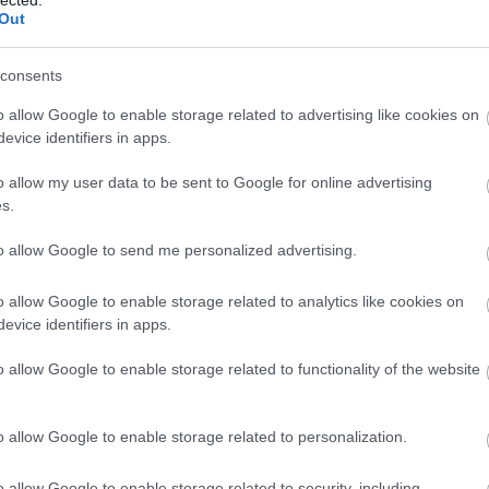
kame
Out
(
13
)
k
sági mechanizmusa
(
12
)
k
laun
consents
leap
Szólj hozzá!
map
o allow Google to enable storage related to advertising like cookies on
(
11
)
m
evice identifiers in apps.
mess
(
13
)
m
edveltebb célpontjai a tolvajoknak, az
mobi
o allow my user data to be sent to Google for online advertising
bb odafigyelésen túl gyakorlatilag semmilyen
multi
s.
negy
ekezni. A készülékeken tárolt érzékeny személyes
(
11
)
o
to allow Google to send me personalized advertising.
ag könnyen megvédhetők néhány alapvető szabály
óra
(
per
(
ók használatával.
play
o allow Google to enable storage related to analytics like cookies on
(
13
)
p
éten belül érkező frissítésével pont egy olyan védelmi
evice identifiers in apps.
proto
qual
lyel nem csak megvédhetjük a saját adatainkat, hanem
(
6
)
r
o allow Google to enable storage related to functionality of the website
(
6
)
r
roam
secu
o allow Google to enable storage related to personalization.
slide
soft
store
o allow Google to enable storage related to security, including