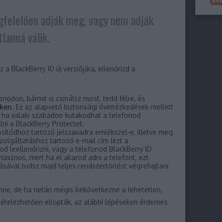
felelően adják meg, vagy nem adják
lanná válik.
z a BlackBerry 10 új verziójára, ellenőrizd a
onodon, bármit is csinálsz most, tedd félre, és
éken
. Ez az alapvető biztonsági óvintézkedések mellett
t ha valaki szabadon kutakodhat a telefonod
lni a BlackBerry Protectet.
osítódhoz tartozó jelszavadra emlékszel-e, illetve meg
zolgáltatáshoz tartozó e-mail cím (ezt a
od leellenőrizni, vagy a telefonod BlackBerry ID
hasznos, mert ha el akarod adni a telefont, ezt
sával tudsz majd teljes rendszertörlést végrehajtani
ne, de ha netán mégis bekövetkezne a lehetetlen,
ltételezhetően ellopták, az alábbi lépéseken érdemes