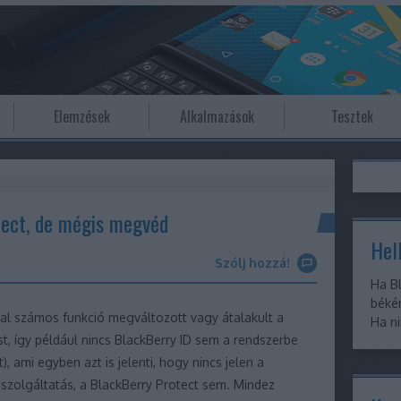
Elemzések
Alkalmazások
Tesztek
tect, de mégis megvéd
Hell
Szólj hozzá!
Ha Bl
békér
ddal számos funkció megváltozott vagy átalakult a
Ha ni
, így például nincs BlackBerry ID sem a rendszerbe
), ami egyben azt is jelenti, hogy nincs jelen a
szolgáltatás, a BlackBerry Protect sem. Mindez