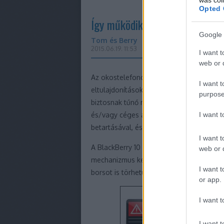
Opted 
Így működik a BB10 új bizton
Google 
Tom és Berry
2015.06.19. 11:53
I want t
web or d
Az okostelefonok sajna manapság egyre k
I want t
eltulajdonítások ellen pedig a fokozotta
purpose
biztosnak tűnő módszerrel nem lehet véd
I want 
és/vagy céges adatok azonban viszonyl
betartásával, és egyes biztonsági funkci
I want t
A BlackBerry 10 operációs rendszer pár h
web or d
mechanizmus kerül be a rendszerbe, mel
I want t
borsot is törhetünk a tolvajok orra alá.
or app.
I want t
I want t