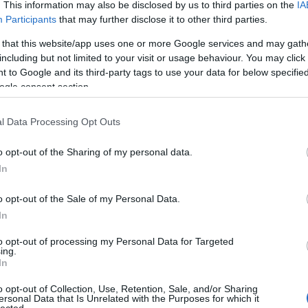
akku
. This information may also be disclosed by us to third parties on the
IA
alka
Participants
that may further disclose it to other third parties.
amer
angr
ékre a Play Store-ból
 that this website/app uses one or more Google services and may gath
(
10
)
a
including but not limited to your visit or usage behaviour. You may click 
(
432
)
bemu
 to Google and its third-party tags to use your data for below specifi
(
31
)
b
ogle consent section.
bewe
pek-trükkök
(
46
)
(
907
)
l Data Processing Opt Outs
(
9
)
b
blen
o opt-out of the Sharing of my personal data.
brid
class
In
desi
dokk
o opt-out of the Sale of my Personal Data.
e-mai
(
12
)
f1
In
fejle
fizet
to opt-out of processing my Personal Data for Targeted
frissí
ing.
hamb
In
hub
(
(
10
)
i
o opt-out of Collection, Use, Retention, Sale, and/or Sharing
(
23
)
j
ersonal Data that Is Unrelated with the Purposes for which it
jelen
lected.