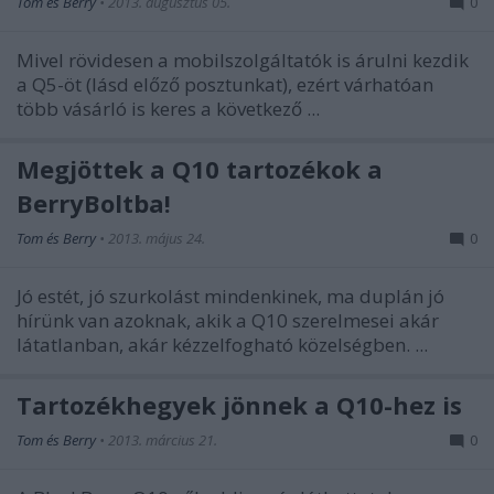
Tom és Berry
•
2013. augusztus 05.
0
Mivel rövidesen a mobilszolgáltatók is árulni kezdik
a Q5-öt (lásd előző posztunkat), ezért várhatóan
több vásárló is keres a következő ...
Megjöttek a Q10 tartozékok a
BerryBoltba!
Tom és Berry
•
2013. május 24.
0
Jó estét, jó szurkolást mindenkinek, ma duplán jó
hírünk van azoknak, akik a Q10 szerelmesei akár
látatlanban, akár kézzelfogható közelségben. ...
Tartozékhegyek jönnek a Q10-hez is
Tom és Berry
•
2013. március 21.
0