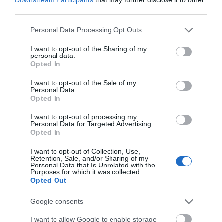
third parties.
Please note that this website/app uses one or more Google
Personal Data Processing Opt Outs
services and may gather and store information including but
not limited to your visit or usage behaviour. You may click to
I want to opt-out of the Sharing of my
personal data.
grant or deny consent to Google and its third-party tags to
Opted In
use your data for below specified purposes in below Google
consent section.
I want to opt-out of the Sale of my
Personal Data.
Opted In
I want to opt-out of processing my
Personal Data for Targeted Advertising.
Ezekkel védheted majd a PRIV-edet
Opted In
Tom és Berry
•
2015. október 16.
0
I want to opt-out of Collection, Use,
Retention, Sale, and/or Sharing of my
Personal Data that Is Unrelated with the
A PRIV a BlackBerry ígérete szerint megvédi a privát
Purposes for which it was collected.
szférádat, de mi van akkor, ha maga a telefon szorul
Opted Out
védelemre? Ilyenkor számíthatsz a jó öreg ...
Google consents
Ezek a tartozékok jönnek a
I want to allow Google to enable storage