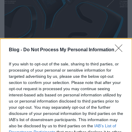
Blog -
Do Not Process My Personal Information
Ez történik, ha egy bringázó dizájner
If you wish to opt-out of the sale, sharing to third parties, or
kezébe adsz egy telefont
processing of your personal or sensitive information for
Tom és Berry
•
2015. december 04.
0
targeted advertising by us, please use the below opt-out
section to confirm your selection. Please note that after your
opt-out request is processed you may continue seeing
A dolog valahol azzal kezdődött, hogy a BlackBerry
interest-based ads based on personal information utilized by
kiírt egy versenyt olyan diákok számára, akik ipari
us or personal information disclosed to third parties prior to
formatervezést tanulnak valamilyen egyetemen: A ...
your opt-out. You may separately opt-out of the further
disclosure of your personal information by third parties on the
IAB’s list of downstream participants. This information may
also be disclosed by us to third parties on the
IAB’s List of
Downstream Participants
that may further disclose it to other