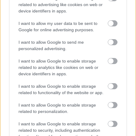
related to advertising like cookies on web or
Classichoz
device identifiers in apps.
Tom és Berry
•
2014. október 10.
0
I want to allow my user data to be sent to
Google for online advertising purposes.
A BlackBerry a telefonjai mellé rendszerint
mindenféle gyári tartozékokat is kínál az idők
I want to allow Google to send me
kezdete óta - jellemzően a különböző bőrtokok a ...
personalized advertising.
I want to allow Google to enable storage
Passport, fehér ruhában
related to analytics like cookies on web or
Tom és Berry
•
2014. augusztus 25.
0
device identifiers in apps.
I want to allow Google to enable storage
A BlackBerry eddig is elég alaposan elkényeztette a
related to functionality of the website or app.
márka rajongóit különféle minőségi
telefonkiegészítőkkel, és ha minden igaz, ezt a jó ...
I want to allow Google to enable storage
related to personalization.
Új termék a BerryBoltban: gyári
I want to allow Google to enable storage
HDMI-kábel
related to security, including authentication