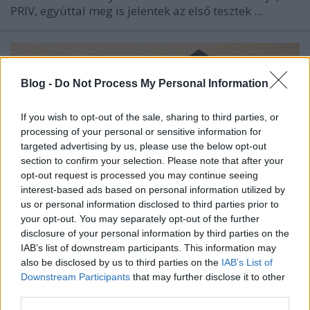
PRIV, egyúttal meg is jelentek az első tesztek ...
Blog -
Do Not Process My Personal Information
If you wish to opt-out of the sale, sharing to third parties, or
processing of your personal or sensitive information for
targeted advertising by us, please use the below opt-out
section to confirm your selection. Please note that after your
opt-out request is processed you may continue seeing
interest-based ads based on personal information utilized by
us or personal information disclosed to third parties prior to
your opt-out. You may separately opt-out of the further
disclosure of your personal information by third parties on the
IAB’s list of downstream participants. This information may
A szolgalelkű visszatér - BlackBerry
also be disclosed by us to third parties on the
IAB’s List of
Leap teszt
Downstream Participants
that may further disclose it to other
third parties.
Tom és Berry
•
2015. június 02.
0