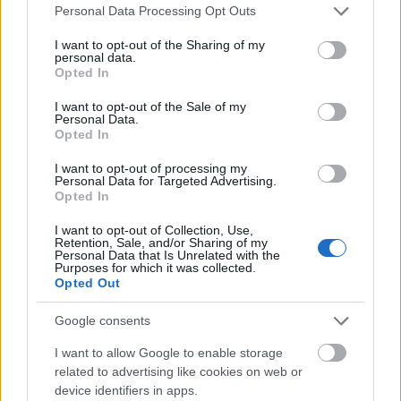
Please note that this website/app uses one or more Google
Personal Data Processing Opt Outs
services and may gather and store information including but
Volt a BlackBerrynek néhány évvel ezelőtt egy
not limited to your visit or usage behaviour. You may click to
I want to opt-out of the Sharing of my
rendkívül népszerű okostelefon-szériája, ami nem a
personal data.
grant or deny consent to Google and its third-party tags to
tudásának és nem is a szépségének ...
Opted In
use your data for below specified purposes in below Google
consent section.
I want to opt-out of the Sale of my
Próbapad: BlackBerry Classic bölcső
Personal Data.
Opted In
Tom és Berry
•
2015. március 23.
0
I want to opt-out of processing my
Personal Data for Targeted Advertising.
A legtöbb BlackBerry-típusnál a dokkoló, vagy más
Opted In
néven bölcső mindig is a legjobb, opcionális
I want to opt-out of Collection, Use,
tartozékok közé volt sorolható, kicsit úgy, mint ...
Retention, Sale, and/or Sharing of my
Personal Data that Is Unrelated with the
Purposes for which it was collected.
Jobb csoporttámogatással okosodik a
Opted Out
BBM
Google consents
Tom és Berry
•
2015. február 12.
0
I want to allow Google to enable storage
related to advertising like cookies on web or
Tegnap újabb bétaverziót adott ki a BlackBerry a
device identifiers in apps.