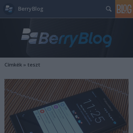
BerryBlog
Címkék
»
teszt