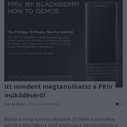
Itt mindent megtanulhatsz a PRIV
működéséről
Tom és Berry
•
2015. november 06.
0
Mától a világ szerencsésebbik (?) felén a boltokba
került a BlackBerry első androidos okostelefonja, a