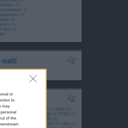
 október
(
3
)
 szeptember
(
5
)
 augusztus
(
6
)
július
(
8
)
június
(
15
)
 május
(
4
)
bb
...
e-mailt!
info@berryblog.hu
sonal or
kék
ection to
ou may
)
2
(
8
)
3g
(
16
)
4g
(
29
)
9300
(
7
)
9320
(
18
)
 personal
(
10
)
9380
(
6
)
9700
(
6
)
9780
(
8
)
9790
(
10
)
out of the
0
(
12
)
9810
(
8
)
9860
(
7
)
9900
(
41
)
forgalom
(
7
)
ajánló
(
38
)
akció
(
32
)
akku
(
8
)
 downstream