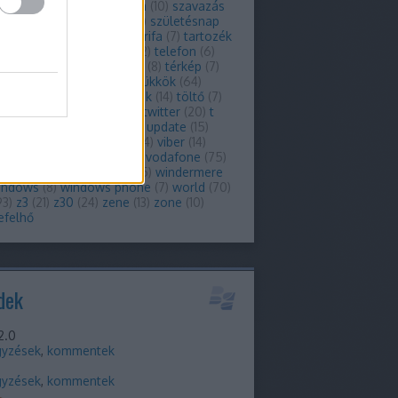
(
11
)
storm
(
11
)
szabadalom
(
10
)
szavazás
zoftver
(
6
)
szolgáltató
(
9
)
születésnap
t-mobile
(
32
)
tablet
(
38
)
tarifa
(
7
)
tartozék
artozékok
(
7
)
tat
(
8
)
tcl
(
22
)
telefon
(
6
)
kom
(
42
)
telenor
(
37
)
téma
(
8
)
térkép
(
7
)
(
51
)
thorsten
(
7
)
tippek-trükkök
(
64
)
újváros
(
8
)
titkosítás
(
11
)
tok
(
14
)
töltő
(
7
)
(
42
)
touch
(
6
)
tőzsde
(
11
)
twitter
(
20
)
t
le
(
28
)
ui
(
14
)
unboxing
(
8
)
update
(
15
)
ade
(
16
)
üzleti
(
7
)
venice
(
14
)
viber
(
14
)
ó
(
6
)
video
(
10
)
virtuális
(
7
)
vodafone
(
75
)
(
8
)
voip
(
22
)
whatsapp
(
15
)
windermere
indows
(
8
)
windows phone
(
7
)
world
(
70
)
93
)
z3
(
21
)
z30
(
24
)
zene
(
13
)
zone
(
10
)
efelhő
dek
2.0
gyzések
,
kommentek
m
gyzések
,
kommentek