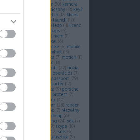
elszó
(
8
)
john
(
12
)
john chen
(
10
)
kamera
ampány
(
6
)
kanada
(
6
)
karácsony
(
13
)
key2
key2 le
(
6
)
keyone
(
54
)
kijelző
(
12
)
kliens
oncepció
(
15
)
közösség
(
6
)
launch
(
17
)
idis
(
7
)
leak
(
47
)
leállás
(
9
)
leap
(
11
)
licenc
ve
(
7
)
london
(
30
)
lte
(
33
)
maps
(
6
)
eting
(
13
)
marshmallow
(
9
)
mdm
(
11
)
edes
(
12
)
mercury
(
17
)
merkel
(
6
)
enger
(
48
)
microsoft
(
13
)
mike
(
6
)
mobile
obilmenedzsment
(
6
)
mobilnet
(
13
)
lszolgáltató
(
12
)
mobiltárca
(
7
)
motion
(
11
)
platform
(
8
)
music
(
9
)
mwc
(
13
)
edéves
(
8
)
névjegyzék
(
7
)
nfc
(
22
)
nokia
bama
(
15
)
okostelefon
(
16
)
operációs
(
7
)
6
)
os
(
58
)
os6
(
10
)
os7
(
7
)
passport
(
79
)
9
)
petronas
(
6
)
phone
(
7
)
piactér
(
12
)
book
(
179
)
player
(
11
)
pletyka
(
9
)
porsche
orsche design
(
6
)
priv
(
77
)
protect
(
7
)
típus
(
7
)
q10
(
53
)
q5
(
18
)
qnx
(
40
)
comm
(
8
)
qwerty
(
35
)
reklám
(
28
)
render
endszer
(
7
)
rendszerfrissítés
(
7
)
részvény
im
(
144
)
rimm
(
6
)
rio
(
6
)
roadmap
(
6
)
ing
(
16
)
runtime
(
6
)
samsung
(
24
)
sdk
(
7
)
smart
(
10
)
service
(
7
)
sim
(
9
)
skype
(
10
)
r
(
6
)
smart
(
6
)
smarteast
(
42
)
sms
(
6
)
ware
(
9
)
specifikációk
(
7
)
statisztika
(
9
)