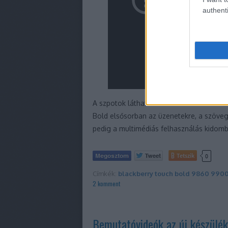
authenti
A szpotok láthatóan más tematika köré c
Bold elsősorban az üzenetekre, a szövege
pedig a multimédiás felhasználás kidomb
Tetszik
0
Címkék:
blackberry
touch
bold
9860
990
2
komment
Bemutatóvideók az új készülék