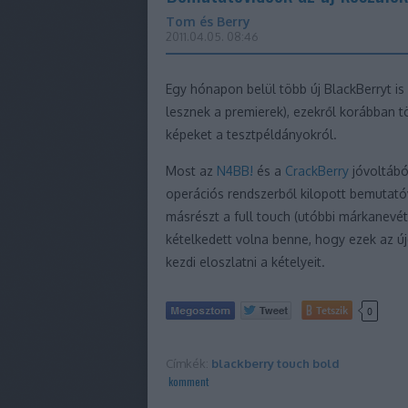
Tom és Berry
2011.04.05. 08:46
Egy hónapon belül több új BlackBerryt is
lesznek a premierek), ezekről korábban 
képeket a tesztpéldányokról.
Most az
N4BB!
és a
CrackBerry
jóvoltábó
operációs rendszerből kilopott bemutatóvi
másrészt a full touch (utóbbi márkanevé
kételkedett volna benne, hogy ezek az ú
kezdi eloszlatni a kételyeit.
Tetszik
0
Címkék:
blackberry
touch
bold
komment