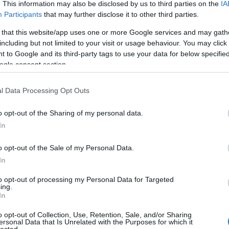
akku
. This information may also be disclosed by us to third parties on the
IA
alka
Participants
that may further disclose it to other third parties.
amer
angr
 that this website/app uses one or more Google services and may gath
(
10
)
a
including but not limited to your visit or usage behaviour. You may click 
(
432
)
bemu
 to Google and its third-party tags to use your data for below specifi
(
31
)
b
ogle consent section.
bewe
 az új BlackBerrykről
(
46
)
Black
l Data Processing Opt Outs
mess
Szólj hozzá!
black
o opt-out of the Sharing of my personal data.
böng
ces
(
In
nt két hét van hátra, nem csoda, hogy megérkeztek az
csat
desk
rosan rajtoló új készülékeiről, a BlackBerry 9900-ról
o opt-out of the Sale of my Personal Data.
dtek
 reklámban (a várakozásoknak megfelelően Bold lesz ez
elem
In
face
(
10
)
f
to opt-out of processing my Personal Data for Targeted
flash
ing.
(
100
)
In
(
6
)
h
hub+
o opt-out of Collection, Use, Retention, Sale, and/or Sharing
inst
ersonal Data that Is Unrelated with the Purposes for which it
jabil
(
lected.