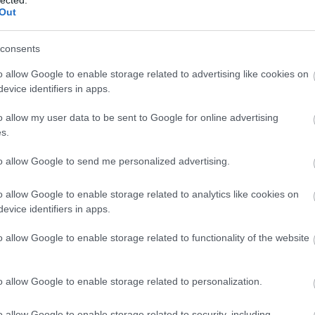
(
12
)
j
Out
(
9
)
k
(
25
)
(
9
)
k
consents
lazar
(
7
)
li
o allow Google to enable storage related to advertising like cookies on
mark
evice identifiers in apps.
merc
mess
(
13
)
m
o allow my user data to be sent to Google for online advertising
mobi
s.
multi
negy
to allow Google to send me personalized advertising.
(
11
)
o
óra
(
per
(
o allow Google to enable storage related to analytics like cookies on
play
evice identifiers in apps.
(
13
)
p
proto
qual
o allow Google to enable storage related to functionality of the website
(
6
)
r
(
6
)
r
roam
o allow Google to enable storage related to personalization.
secu
slide
soft
o allow Google to enable storage related to security, including