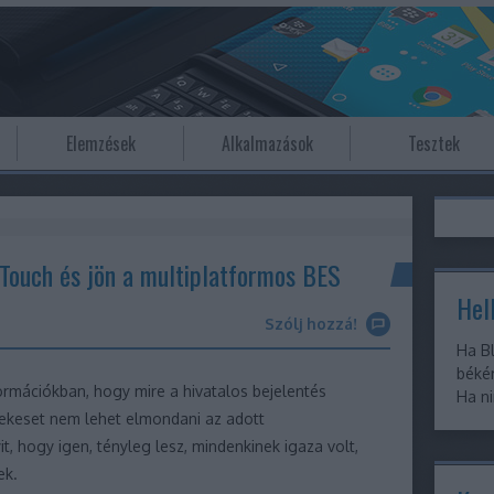
Elemzések
Alkalmazások
Tesztek
 Touch és jön a multiplatformos BES
Hell
Szólj hozzá!
Ha Bl
békér
formációkban, hogy mire a hivatalos bejelentés
Ha ni
dekeset nem lehet elmondani az adott
t, hogy igen, tényleg lesz, mindenkinek igaza volt,
ek.