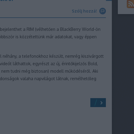
Szólj hozzá!
 bejelenthet a RIM (vélhetően a BlackBerry World-ön
többször is közzétettünk már adatokat, vagy éppen
l néhány, a telefonokhoz készült, nemrég kiszivárgott
deót láthattok, egyrészt az új, érintőkijelzős Bold,
t nem tudni még biztosan) modell működéséről. Aki
jdonságok valaha napvilágot látnak, remélhetőleg
Tovább »