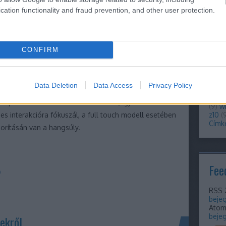
store
cation functionality and fraud prevention, and other user protection.
(
10
)
s
(
25
)
(
18
)
t
tele
teszt
CONFIRM
tisza
torch
mobi
upgr
Data Deletion
Data Access
Privacy Policy
vide
voice
soportosulnak a két mobil esetében, így a 9900-as
(
9
)
w
s interakcióra fókuszál, a full touch modell esetében
z10
(
Címk
orításán van a hangsúly.
Fee
0
RSS 
beje
Ato
beje
ekről