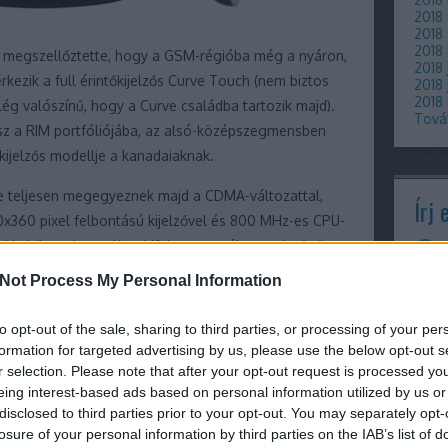
2018
2018
2018
 megszellőztette, hogy a GSM-régióba még a nyáron,
2018 
kezik a full érintőkijelzős Curve Touch (nem biztos
2018 
2018
ég valószínű, hogy a Curve családba tartozik majd).
Tová
isz a RIM portfóliójába, az alsó-középszegmensben
kijelzős modellje a kanadaiaknak.
te teljesen megegyeznek majd a CDMA-változattal,
Írj 
0x360 pixel felbontású kijelzővel és 800 MHz-es CPU-
rykkel összehasonlítva kifejetetten vékonynak tűnő
sztékában tűnik majd fel.
Not Process My Personal Information
otoshop-munka lehet, legalábbis érdekes, hogy
to opt-out of the sale, sharing to third parties, or processing of your per
 az előlapról pedig hiányoznak a híváskezelő
Cím
formation for targeted advertising by us, please use the below opt-out s
ermékgrafikán mindkettő szerepelt. Ettől persze az
r selection. Please note that after your opt-out request is processed y
10
(
19
vélhetően az igazi termékről készült képek is eljutnak
eing interest-based ads based on personal information utilized by us or
9360
disclosed to third parties prior to your opt-out. You may separately opt-
980
adat
losure of your personal information by third parties on the IAB’s list of