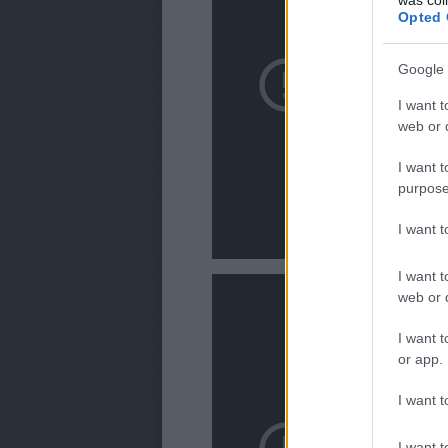
Opted 
Google 
I want t
web or d
I want t
purpose
I want 
I want t
web or d
I want t
or app.
I want t
I want t