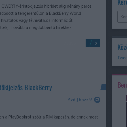
Ker
ll QWERTY-érintőkijelzős hibridet alig néhány perce
ezdődött a tengerentúlon a BlackBerry World
hivatalos vagy félhivatalos információt
tettek). Tovább a megdöbbentő hírekhez!
Tovább »
Köz
Twee
Ber
tőkijelzős BlackBerry
Szólj hozzá!
en a PlayBookról szólt a RIM kapcsán, de ennek most