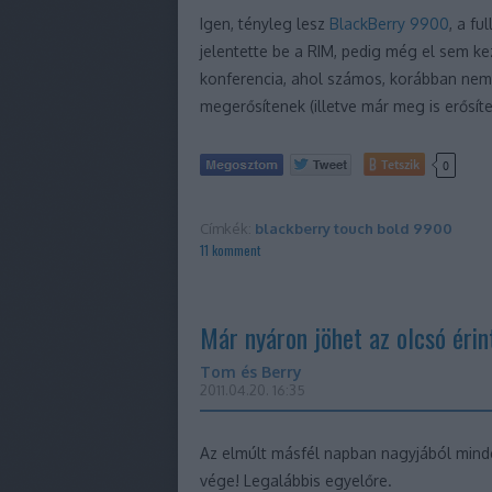
Igen, tényleg lesz
BlackBerry 9900
, a fu
jelentette be a RIM, pedig még el sem k
konferencia, ahol számos, korábban nem 
megerősítenek (illetve már meg is erősí
Tetszik
0
Címkék:
blackberry
touch
bold
9900
11
komment
Már nyáron jöhet az olcsó érin
Tom és Berry
2011.04.20. 16:35
Az elmúlt másfél napban nagyjából mind
vége! Legalábbis egyelőre.