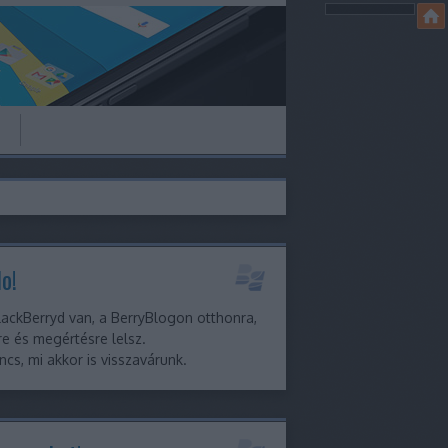
o!
ackBerryd van, a BerryBlogon otthonra,
e és megértésre lelsz.
ncs, mi akkor is visszavárunk.