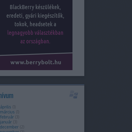
hívum
április
(
1
)
 március
(
1
)
február
(
3
)
január
(
3
)
 december
(
2
)
 november
(
3
)