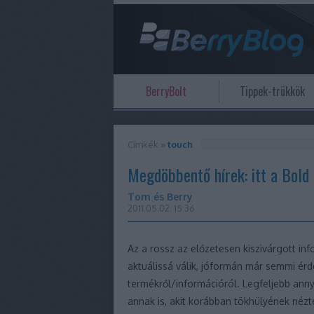
BerryBolt
Tippek-trükkök
Címkék
»
touch
Megdöbbentő hírek: itt a Bold
Tom és Berry
2011.05.02. 15:36
Az a rossz az előzetesen kiszivárgott in
aktuálissá válik, jóformán már semmi ér
termékről/információról. Legfeljebb annyi
annak is, akit korábban tökhülyének nézt