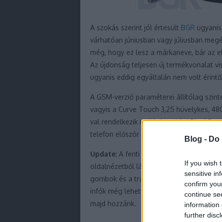
A szokás szerint jól értesült
BGR
ugyanis
várhatóan júniusban vagy júliusban megér
még, hogy ez lesz a márkaneve, bár az el
Az újdonság teljesen új termékvonalat v
ugyanis eddig egyáltalán nem volt érintő
A GSM-verzió paraméterei állítólag szin
vagyis a Curve Touch 3,25 hüvelykes, 48
val rendelkezik majd. Az eddigi BlackBer
telefon először állítólag a T-Mobile vála
Blog -
Do 
Update:
A fenti kép alighanem ügyes ph
If you wish 
oldalnézetből látszik a QWERTY-gombsor,
sensitive in
gombok és a trackpad, holott a korábbi t
confirm you
infók még lehetnek valósak, előbb-utóbb 
continue se
majd hozzánk.
information 
further disc