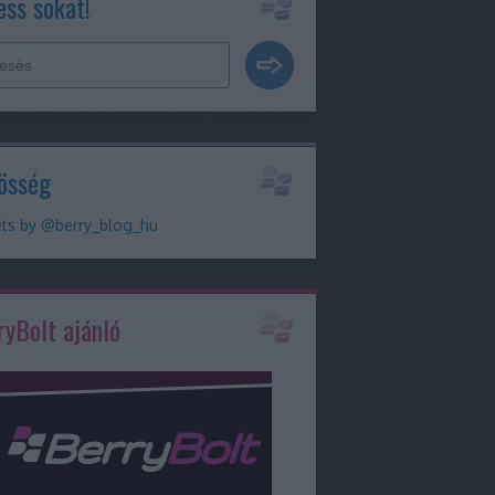
ess sokat!
össég
ts by @berry_blog_hu
ryBolt ajánló