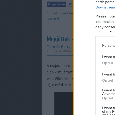
participants
Tetszik
0
Downstream 
Címkék:
blackberry
touch
curve
Please note
komment
information 
deny consent
in below Go
Megjöttek az első promóvideók
Persona
Tom és Berry
2011.04.14. 08:42
I want t
Opted 
A májusi launchig már csak alig több mi
első kiszivárgott promóvideók a RIM hama
I want t
és a 9860-ról. Előbbit meg is nevezik a
Opted 
is), a másikat furcsa módon nem.
I want 
Advertis
Opted 
I want t
of my P
was col