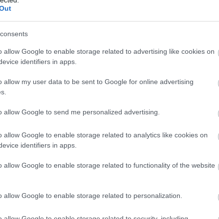
kame
- most is ezt teszi a Leap-pel egy egyperces, amolyan
Out
(
13
)
k
úl sok minden megint nem derül ki, azon kívül, hogy
(
12
)
k
laun
1-es verziója fut, és - meglepetés! - van rajta Blend
consents
leap
map
o allow Google to enable storage related to advertising like cookies on
(
11
)
m
evice identifiers in apps.
mess
(
13
)
m
mobi
o allow my user data to be sent to Google for online advertising
multi
s.
negy
(
11
)
o
to allow Google to send me personalized advertising.
óra
(
per
(
play
o allow Google to enable storage related to analytics like cookies on
(
13
)
p
evice identifiers in apps.
proto
qual
(
6
)
r
o allow Google to enable storage related to functionality of the website
(
6
)
r
roam
secu
o allow Google to enable storage related to personalization.
slide
soft
store
o allow Google to enable storage related to security, including