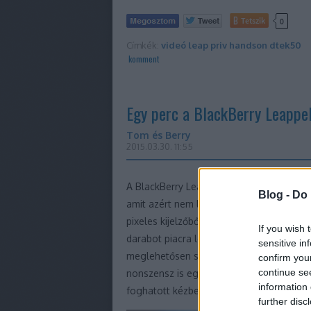
Tetszik
0
Címkék:
videó
leap
priv
handson
dtek50
komment
Egy perc a BlackBerry Leappe
Tom és Berry
2015.03.30. 11:55
A BlackBerry Leap valószínűleg nem az a
Blog -
Do 
amit azért nem lehet már most piacra dob
pixeles kijelzőből még nem tudott eleget 
If you wish 
darabot piacra lehessen dobni a készülé
sensitive in
meglehetősen sok kritika éri, ami szerin
confirm you
continue se
nonszensz is egy olyan modellel kapcsol
information 
foghatott kézbe.
further disc