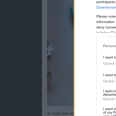
participants
Downstream 
Please note
information 
deny consent
in below Go
Persona
I want t
Opted 
I want t
Opted 
I want 
Advertis
Opted 
I want t
of my P
Az egyik ilyen beavatott az a Donny Halli
was col