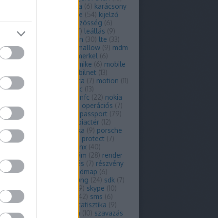
ra
(
9
)
kampány
(
6
)
kanada
(
6
)
karácsony
ey2
(
25
)
key2 le
(
6
)
keyone
(
54
)
kijelző
liens
(
9
)
koncepció
(
15
)
közösség
(
6
)
ch
(
17
)
lazaridis
(
7
)
leak
(
47
)
leállás
(
9
)
(
11
)
licenc
(
7
)
live
(
7
)
london
(
30
)
lte
(
33
)
s
(
6
)
marketing
(
13
)
marshmallow
(
9
)
mdm
ercedes
(
12
)
mercury
(
17
)
merkel
(
6
)
enger
(
48
)
microsoft
(
13
)
mike
(
6
)
mobile
obilmenedzsment
(
6
)
mobilnet
(
13
)
lszolgáltató
(
12
)
mobiltárca
(
7
)
motion
(
11
)
platform
(
8
)
music
(
9
)
mwc
(
13
)
edéves
(
8
)
névjegyzék
(
7
)
nfc
(
22
)
nokia
bama
(
15
)
okostelefon
(
16
)
operációs
(
7
)
6
)
os
(
58
)
os6
(
10
)
os7
(
7
)
passport
(
79
)
9
)
petronas
(
6
)
phone
(
7
)
piactér
(
12
)
book
(
179
)
player
(
11
)
pletyka
(
9
)
porsche
orsche design
(
6
)
priv
(
77
)
protect
(
7
)
típus
(
7
)
q10
(
53
)
q5
(
18
)
qnx
(
40
)
comm
(
8
)
qwerty
(
35
)
reklám
(
28
)
render
endszer
(
7
)
rendszerfrissítés
(
7
)
részvény
im
(
144
)
rimm
(
6
)
rio
(
6
)
roadmap
(
6
)
ing
(
16
)
runtime
(
6
)
samsung
(
24
)
sdk
(
7
)
smart
(
10
)
service
(
7
)
sim
(
9
)
skype
(
10
)
r
(
6
)
smart
(
6
)
smarteast
(
42
)
sms
(
6
)
ware
(
9
)
specifikációk
(
7
)
statisztika
(
9
)
(
11
)
storm
(
11
)
szabadalom
(
10
)
szavazás