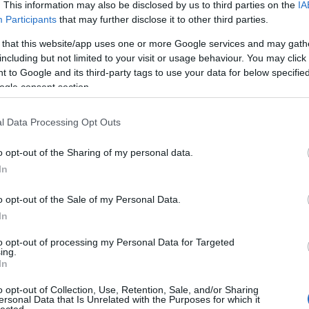
akku
. This information may also be disclosed by us to third parties on the
IA
alka
Participants
that may further disclose it to other third parties.
amer
angr
 that this website/app uses one or more Google services and may gath
(
10
)
a
including but not limited to your visit or usage behaviour. You may click 
(
432
)
bemu
 to Google and its third-party tags to use your data for below specifi
(
31
)
b
ogle consent section.
bewe
(
46
)
(
907
)
l Data Processing Opt Outs
(
9
)
b
blen
o opt-out of the Sharing of my personal data.
brid
class
In
desi
dokk
o opt-out of the Sale of my Personal Data.
e-mai
(
12
)
f1
In
fejle
fizet
to opt-out of processing my Personal Data for Targeted
frissí
ing.
hamb
In
hub
(
(
10
)
i
o opt-out of Collection, Use, Retention, Sale, and/or Sharing
(
23
)
j
ersonal Data that Is Unrelated with the Purposes for which it
vell, aki párszor már mutogatott megjelenés előtt álló
jelen
lected.