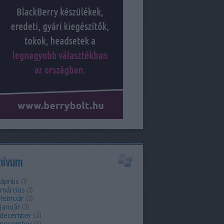
hívum
április
(
1
)
 március
(
1
)
február
(
3
)
január
(
3
)
 december
(
2
)
 november
(
3
)