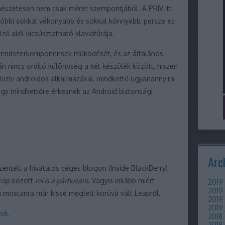
mészetesen nem csak méret szempontjából. A PRIV itt
óbbi sokkal vékonyabb és sokkal könnyebb, persze ez
ző alól kicsúsztatható klaviatúrája.
 rendszerkomponensek működését, és az általános
án nincs ordító különbség a két készülék között, hiszen
luzív androidos alkalmazásai, mindkettő ugyanannyira
hogy mindkettőre érkeznek az Android biztonsági
Arc
entelt a hivatalos céges blogon (Inside BlackBerry)
eap között
mi is a párhuzam
. Vagyis inkább miért
2019 
2019
mostanra már kissé meglett korúvá vált Leapről.
2019 
2019 
tok.
2018
2018