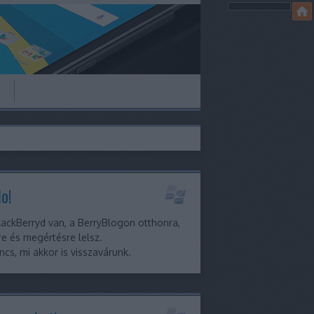
o!
ackBerryd van, a BerryBlogon otthonra,
e és megértésre lelsz.
ncs, mi akkor is visszavárunk.