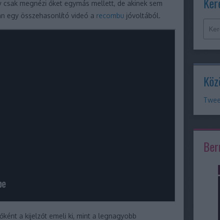
Ker
y csak megnézi őket egymás mellett, de akinek sem
van egy összehasonlító videó a
recombu
jóvoltából.
Köz
Twee
Ber
ént a kijelzőt emeli ki, mint a legnagyobb