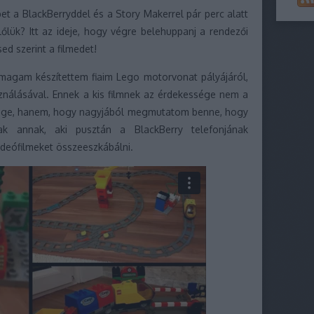
et a BlackBerryddel és a Story Makerrel pár perc alatt
lőlük? Itt az ideje, hogy végre belehuppanj a rendezői
d szerint a filmedet!
 magam készítettem fiaim Lego motorvonat pályájáról,
ználásával. Ennek a kis filmnek az érdekessége nem a
nsége, hanem, hogy nagyjából megmutatom benne, hogy
ak annak, aki pusztán a BlackBerry telefonjának
ideófilmeket összeeszkábálni.