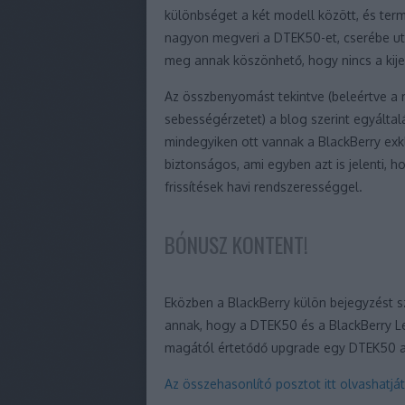
különbséget a két modell között, és ter
nagyon megveri a DTEK50-et, cserébe ut
meg annak köszönhető, hogy nincs a kijel
Az összbenyomást tekintve (beleértve a
sebességérzetet) a blog szerint egyáltal
mindegyiken ott vannak a BlackBerry exk
biztonságos, ami egyben azt is jelenti, 
frissítések havi rendszerességgel.
BÓNUSZ KONTENT!
Eközben a BlackBerry külön bejegyzést sz
annak, hogy a DTEK50 és a BlackBerry L
magától értetődő upgrade egy DTEK50 a 
Az összehasonlító posztot itt olvashatjá