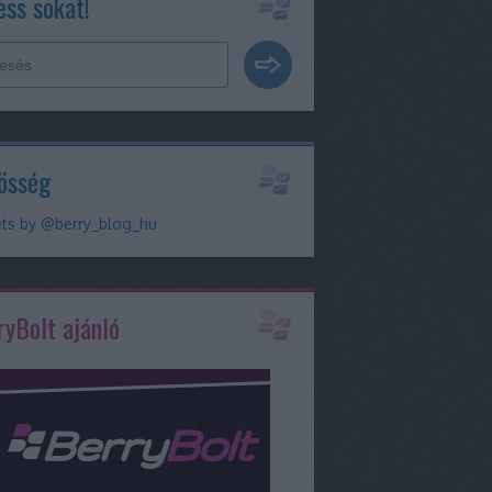
ess sokat!
össég
ts by @berry_blog_hu
ryBolt ajánló