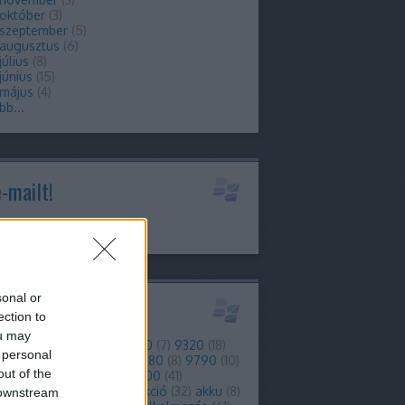
 október
(
3
)
 szeptember
(
5
)
 augusztus
(
6
)
július
(
8
)
június
(
15
)
 május
(
4
)
bb
...
e-mailt!
info@berryblog.hu
sonal or
kék
ection to
ou may
)
2
(
8
)
3g
(
16
)
4g
(
29
)
9300
(
7
)
9320
(
18
)
 personal
(
10
)
9380
(
6
)
9700
(
6
)
9780
(
8
)
9790
(
10
)
out of the
0
(
12
)
9810
(
8
)
9860
(
7
)
9900
(
41
)
forgalom
(
7
)
ajánló
(
38
)
akció
(
32
)
akku
(
8
)
 downstream