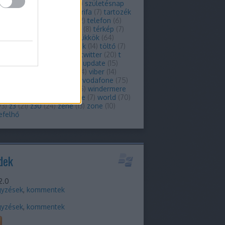
zoftver
(
6
)
szolgáltató
(
9
)
születésnap
t-mobile
(
32
)
tablet
(
38
)
tarifa
(
7
)
tartozék
artozékok
(
7
)
tat
(
8
)
tcl
(
22
)
telefon
(
6
)
kom
(
42
)
telenor
(
37
)
téma
(
8
)
térkép
(
7
)
(
51
)
thorsten
(
7
)
tippek-trükkök
(
64
)
újváros
(
8
)
titkosítás
(
11
)
tok
(
14
)
töltő
(
7
)
(
42
)
touch
(
6
)
tőzsde
(
11
)
twitter
(
20
)
t
le
(
28
)
ui
(
14
)
unboxing
(
8
)
update
(
15
)
ade
(
16
)
üzleti
(
7
)
venice
(
14
)
viber
(
14
)
ó
(
6
)
video
(
10
)
virtuális
(
7
)
vodafone
(
75
)
(
8
)
voip
(
22
)
whatsapp
(
15
)
windermere
indows
(
8
)
windows phone
(
7
)
world
(
70
)
93
)
z3
(
21
)
z30
(
24
)
zene
(
13
)
zone
(
10
)
efelhő
dek
2.0
gyzések
,
kommentek
m
gyzések
,
kommentek