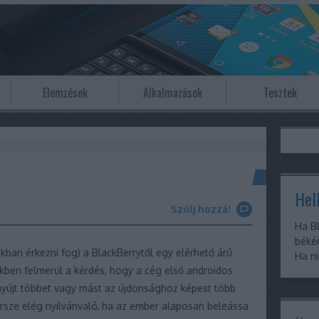
Elemzések
Alkalmazások
Tesztek
Hell
Szólj hozzá!
Ha Bl
békér
okban érkezni fog) a BlackBerrytől egy elérhető árú
Ha ni
ben felmerül a kérdés, hogy a cég első androidos
nyújt többet vagy mást az újdonsághoz képest több
ersze elég nyilvánvaló, ha az ember alaposan beleássa