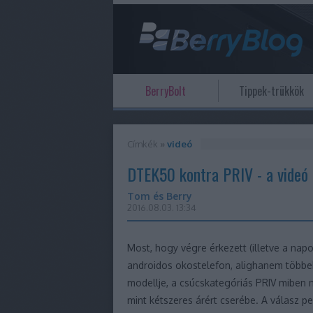
BerryBolt
Tippek-trükkök
Címkék
»
videó
DTEK50 kontra PRIV - a videó
Tom és Berry
2016.08.03. 13:34
Most, hogy végre érkezett (illetve a nap
androidos okostelefon, alighanem többek
modellje, a csúcskategóriás PRIV miben 
mint kétszeres árért cserébe. A válasz p