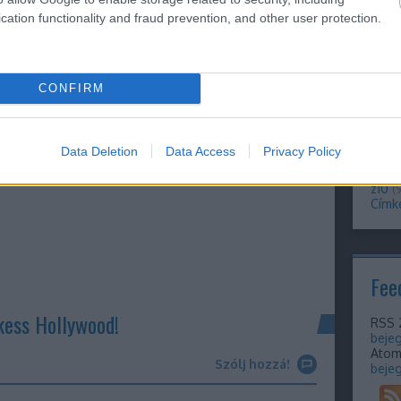
(
10
)
s
cation functionality and fraud prevention, and other user protection.
(
25
)
izethető árú full touch igásló lesz, ami folyékonyan
(
18
)
t
tele
rtve magát az operációs rendszert, emellett
teszt
rom öt-hat óra alatt, még intenzív használat mellett
tisza
CONFIRM
torch
Egyrészt ezen túl minek, másrészt ki mondta, hogy
mobi
upgr
vide
Data Deletion
Data Access
Privacy Policy
voice
(
9
)
w
z10
(
Címk
Fee
kess Hollywood!
RSS 
beje
Ato
Szólj hozzá!
beje