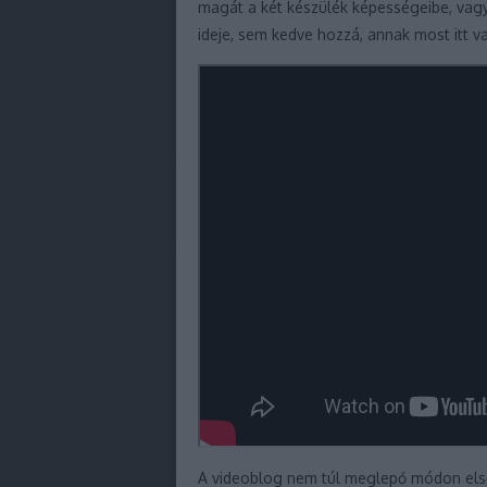
magát a két készülék képességeibe, vag
ideje, sem kedve hozzá, annak most itt 
A videoblog nem túl meglepő módon elsők