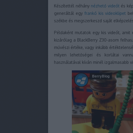
Készítettél néhány
nézhető videót
és kép
generáltál egy
frankó kis videoklipet
be
székbe és megszerkeszd saját elképzelése
Példaként mutatok egy kis videót, amit
kizárólag a BlackBerry Z30-asom felhas
művészi értéke, vagy inkább értéktele
milyen lehetőségei és korlátai vann
használatával kíván minél izgalmasabb v