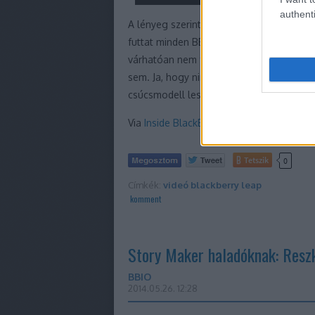
authenti
A lényeg szerintem, hogy a Leap egy megf
futtat minden BB10-es alkalmazást, beleé
várhatóan nem fog lemerülni az akkuja há
sem. Ja, hogy nincsenek csúcs speckói? 
csúcsmodell lesz a Leap?
Via
Inside BlackBerry blog
.
Tetszik
0
Címkék:
videó
blackberry
leap
komment
Story Maker haladóknak: Resz
BBIO
2014.05.26. 12:28