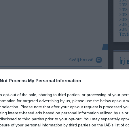
2018
2018
2018
2018 
2018 
2018
Tová
l
Írj 
Szólj hozzá!
z okostelefon, mely megrengeti majd a világot, és
Not Process My Personal Information
ni, mert a hipergyors processzorból, vagy a csillió
legyártani a beszállító ahhoz, hogy az első tízmillió
to opt-out of the sale, sharing to third parties, or processing of your per
Cím
kből. Részben éppen ezért a Leap-et már most
formation for targeted advertising by us, please use the below opt-out s
tem egyrészt kissé méltatlan, másrészt eléggé
r selection. Please note that after your opt-out request is processed y
10
(
19
eing interest-based ads based on personal information utilized by us or
atban, amit néhány beavatotton kívül senki nem
9360
disclosed to third parties prior to your opt-out. You may separately opt-
980
adat
losure of your personal information by third parties on the IAB’s list of